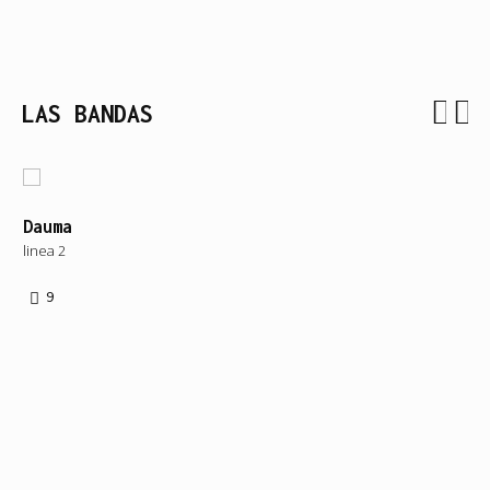
LAS BANDAS
Dauma
Br
linea 2
lin
9