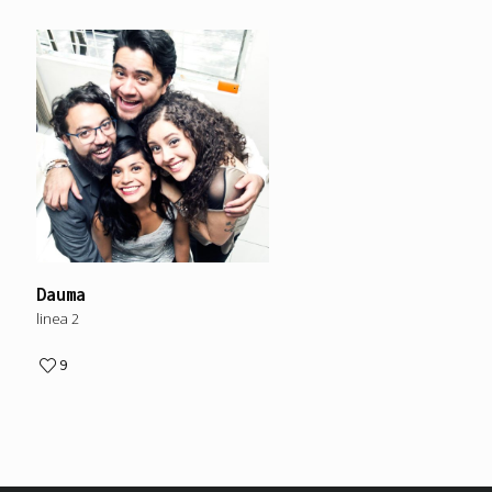
e
Dauma
Briseño en el azul de
linea 2
las Sirenas
linea 2
9
10