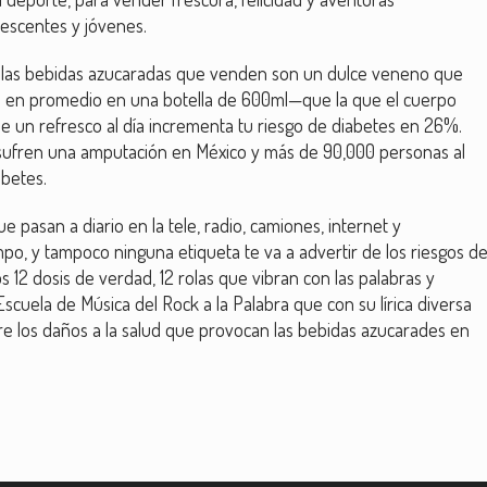
lescentes y jóvenes.
y las bebidas azucaradas que venden son un dulce veneno que
 en promedio en una botella de 600ml—que la que el cuerpo
e un refresco al día incrementa tu riesgo de diabetes en 26%.
 sufren una amputación en México y más de 90,000 personas al
abetes.
pasan a diario en la tele, radio, camiones, internet y
mpo, y tampoco ninguna etiqueta te va a advertir de los riesgos d
 12 dosis de verdad, 12 rolas que vibran con las palabras y
scuela de Música del Rock a la Palabra que con su lírica diversa
obre los daños a la salud que provocan las bebidas azucarades en