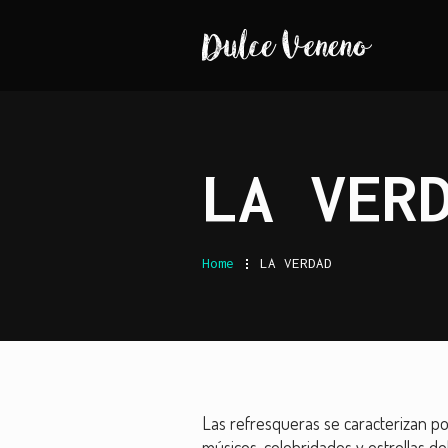
LA VER
Home
.
LA VERDAD
Las refresqueras se caracterizan por
músicos, celebridades y estrellas de