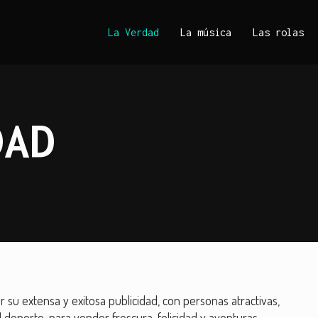
La Verdad
La música
Las rolas
DAD
 su extensa y exitosa publicidad, con personas atractivas,
l deporte, para vender frescura, felicidad y aventuras